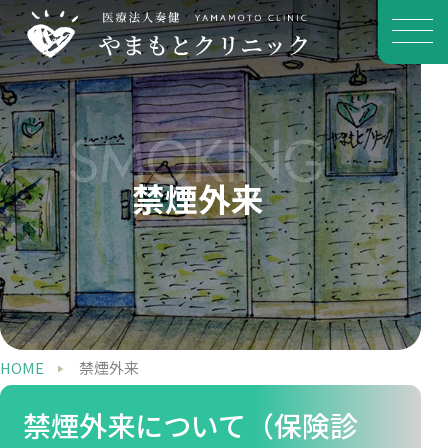
SMOKING
禁煙外来
HOME
禁煙外来
禁煙外来について（保険診