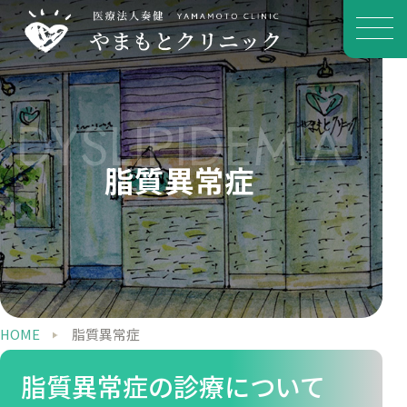
DYSLIPIDEMIA
脂質異常症
HOME
脂質異常症
脂質異常症の診療について