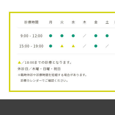
診療時間
月
火
水
木
金
土
9:00 - 12:00
●
●
●
／
●
●
15:00 - 19:00
●
▲
▲
／
●
／
▲
／18:00までの診療となります。
休診日／木曜・日曜・祝日
※臨時休診や診療時間を短縮する場合があります。
診療カレンダーでご確認ください。