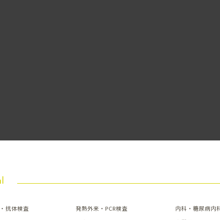
l
・抗体検査
発熱外来・PCR検査
内科・糖尿病内