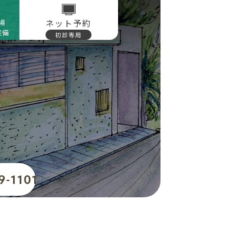
ネット予約
場
完備
初診専用