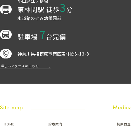
小田急江ノ島線
3
東林間駅 徒歩
分
水道路のぞみ幼稚園前
7
駐車場
台完備
神奈川県相模原市南区東林間5-13-8
詳しいアクセスはこちら
Site map
Medica
HOME
診療案内
抗原検査