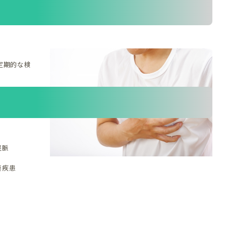
。
定期的な検
整脈
膜疾患